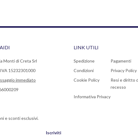
AIDI
LINK UTILI
a Monti di Creta Srl
Spedizione
Pagamenti
a IVA 15232301000
Condizioni
Privacy Policy
ssaggio immediato
Cookie Policy
Resi e diritto d
recesso
66000209
Informativa Privacy
ni e sconti esclusivi.
Iscriviti