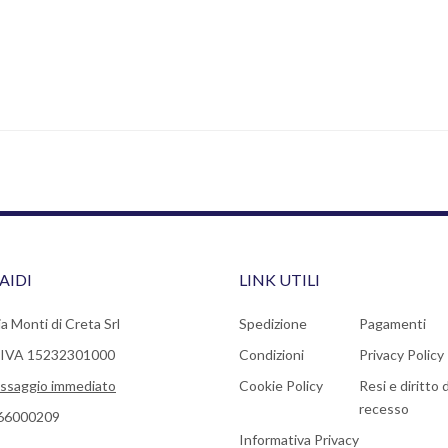
AIDI
LINK UTILI
a Monti di Creta Srl
Spedizione
Pagamenti
a IVA 15232301000
Condizioni
Privacy Policy
ssaggio immediato
Cookie Policy
Resi e diritto d
recesso
66000209
Informativa Privacy