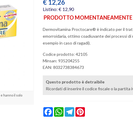
€
12,26
Listino: € 12,90
PRODOTTO MOMENTANEAMENTE N
Dermovitamina Proctocare® è indicato per il tra
emorroidaria, ottimo coadiuvante dei processi di 
esempio in caso di ragadi).
Codice prodotto: 42105
Minsan:
935204255
EAN: 8032738384673
Questo prodotto è detraibile
Ricordati di inserire il codice fiscale o la partita
e hanno il solo
Facebook
WhatsApp
Telegram
Pinterest