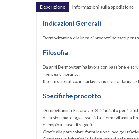
Descrizione
Informazioni sulla spedizione
Indicazioni Generali
Dermovitamina è la linea di prodotti pensati per tra
Filosofia
Da anni Dermovitamina lavora con passione e scrupo
l’herpes o il prurito.
Il team scientifico, in cui lavorano medici, farmacis
Specifiche prodotto
Dermovitamina Proctocare® è indicato per il tratta
della sintomatologia associata, Dermovitamina Pro
esempio in caso di ragadi).
Grazie alla particolare formulazione, svolge un’azione
Combatte le irritazioni e le fissurazioni della zon