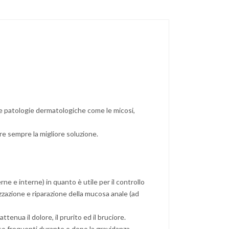
re patologie dermatologiche come le micosi,
ire sempre la migliore soluzione.
 e interne) in quanto è utile per il controllo
zazione e riparazione della mucosa anale (ad
tenua il dolore, il prurito ed il bruciore.
sso frequenti durante o dopo la gravidanza.