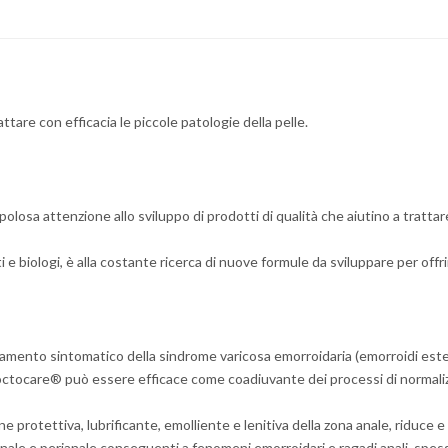
ttare con efficacia le piccole patologie della pelle.
losa attenzione allo sviluppo di prodotti di qualità che aiutino a tratta
ti e biologi, è alla costante ricerca di nuove formule da sviluppare per offr
mento sintomatico della sindrome varicosa emorroidaria (emorroidi esterne
ctocare® può essere efficace come coadiuvante dei processi di normaliz
 protettiva, lubrificante, emolliente e lenitiva della zona anale, riduce e at
a anale e perianale conseguenti a fenomeni emorroidari e ragadi anali, spe