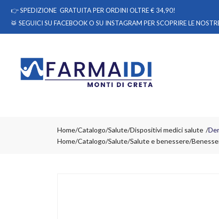
👉
SPEDIZIONE GRATUITA PER ORDINI OLTRE € 34,90!
🥁 SEGUICI
SU FACEBOOK
O
SU INSTAGRAM
PER SCOPRIRE LE NOSTRE
Home
Catalogo
/
Salute
/
Dispositivi medici salute
Der
Home
Catalogo
/
Salute
/
Salute e benessere
/
Benesser