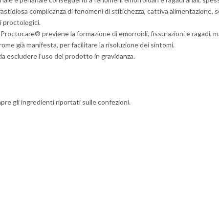
fastidiosa complicanza di fenomeni di stitichezza, cattiva alimentazione, 
 proctologici.
 Proctocare® previene la formazione di emorroidi, fissurazioni e ragadi, man
rome già manifesta, per facilitare la risoluzione dei sintomi.
da escludere l’uso del prodotto in gravidanza.
re gli ingredienti riportati sulle confezioni.