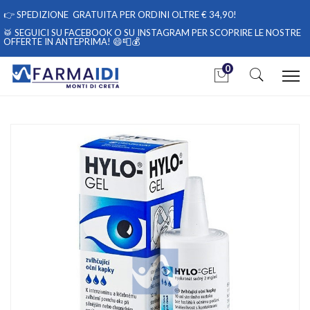
👉
SPEDIZIONE GRATUITA PER ORDINI OLTRE € 34,90!
🥁 SEGUICI
SU FACEBOOK
O
SU INSTAGRAM
PER SCOPRIRE LE NOSTRE
OFFERTE IN ANTEPRIMA! 😄📮💰
0
Home
Catalogo
/
Salute
/
Prodotti oftalmici
/
Oftalmici
Visufarma Linea Salute e benessere Oculare Hylo-Gel Collirio
Idratante 10 ml