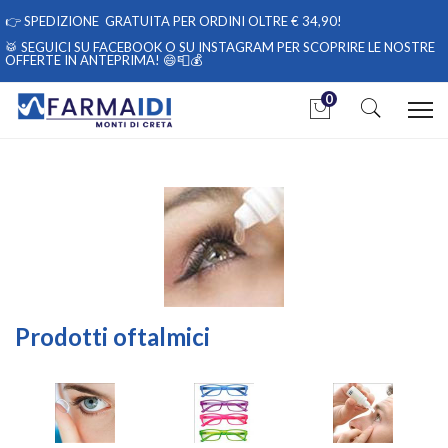
👉
SPEDIZIONE GRATUITA PER ORDINI OLTRE € 34,90!
🥁 SEGUICI
SU FACEBOOK
O
SU INSTAGRAM
PER SCOPRIRE LE NOSTRE
OFFERTE IN ANTEPRIMA! 😄📮💰
0
Home
Categorie
Salute
/ Prodotti oftalmici
Prodotti oftalmici