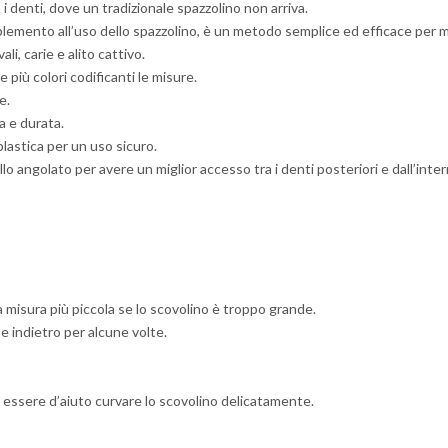
a i denti, dove un tradizionale spazzolino non arriva.
mento all’uso dello spazzolino, è un metodo semplice ed efficace per ma
i, carie e alito cattivo.
più colori codificanti le misure.
e.
a e durata.
plastica per un uso sicuro.
o angolato per avere un miglior accesso tra i denti posteriori e dall’inter
a misura più piccola se lo scovolino è troppo grande.
e indietro per alcune volte.
uò essere d’aiuto curvare lo scovolino delicatamente.