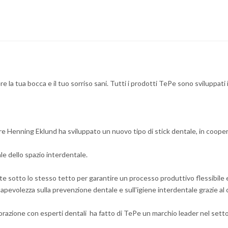
la tua bocca e il tuo sorriso sani. Tutti i prodotti TePe sono sviluppati 
e Henning Eklund ha sviluppato un nuovo tipo di stick dentale, in coopera
le dello spazio interdentale.
e sotto lo stesso tetto per garantire un processo produttivo flessibile e 
pevolezza sulla prevenzione dentale e sull'igiene interdentale grazie al c
borazione con esperti dentali ha fatto di TePe un marchio leader nel sett