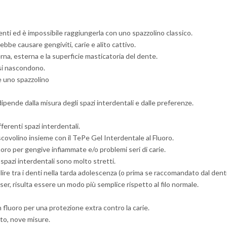
enti ed è impossibile raggiungerla con uno spazzolino classico.
bbe causare gengiviti, carie e alito cattivo.
erna, esterna e la superficie masticatoria del dente.
i si nascondono.
e uno spazzolino
dipende dalla misura degli spazi interdentali e dalle preferenze.
ferenti spazi interdentali.
 scovolino insieme con il TePe Gel Interdentale al Fluoro.
oro per gengive infiammate e/o problemi seri di carie.
 spazi interdentali sono molto stretti.
ulire tra i denti nella tarda adolescenza (o prima se raccomandato dal denti
er, risulta essere un modo più semplice rispetto al filo normale.
n fluoro per una protezione extra contro la carie.
rto, nove misure.