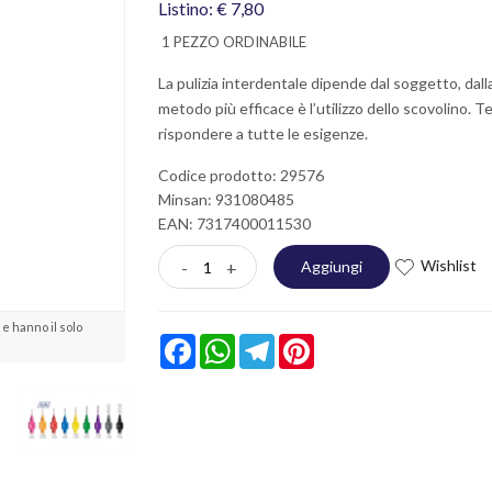
Listino: € 7,80
1 PEZZO ORDINABILE
La pulizia interdentale dipende dal soggetto, dalla
metodo più efficace è l’utilizzo dello scovolino. Te
rispondere a tutte le esigenze.
Codice prodotto: 29576
Minsan:
931080485
EAN: 7317400011530
Wishlist
-
+
Aggiungi
e hanno il solo
Facebook
WhatsApp
Telegram
Pinterest