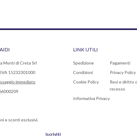
AIDI
LINK UTILI
a Monti di Creta Srl
Spedizione
Pagamenti
a IVA 15232301000
Condizioni
Privacy Policy
ssaggio immediato
Cookie Policy
Resi e diritto d
recesso
66000209
Informativa Privacy
ni e sconti esclusivi.
Iscriviti