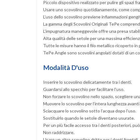
Piccolo dispositivo realizzato per pulire gli spazi fr
Usare uno scovolino quotidianamente, come comple
L’uso dello scovolino previene infiammazioni gengival
La gamma degli Scovolini Originali TePe comprende 
L’impugnatura maneggevole offre una presa stabil
Alta qualità delle setole per una massima efficienz
Tutte le misure hanno il filo metallico ricoperto in 
TePe Angle sono scovolini angolati dotati di un coll
Modalità D'uso
Inserire lo scovolino delicatamente tra i denti.
Guardarsi allo specchio per facilitare l’uso.
Non forzare lo scovolino nello spazio, scegliere un
Muovere lo scovolino per l’intera lunghezza avanti 
Sciacquare lo scovolino sotto l’acqua dopo l’uso.
Sostituirlo quando le setole diventano usurate.
Per un più facile accesso tra i denti posteriori, p
Non raddrizzare.
Usare un altro scovolino dritto per i denti frontali.