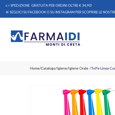
👉
SPEDIZIONE GRATUITA PER ORDINI OLTRE € 34,90!
🥁 SEGUICI
SU FACEBOOK
O
SU INSTAGRAM
PER SCOPRIRE LE NOSTRE
Home
Catalogo
/
Igiene
/
Igiene Orale
TePe Linea Cur