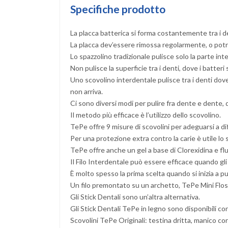
Specifiche prodotto
La placca batterica si forma costantemente tra i d
La placca dev’essere rimossa regolarmente, o potre
Lo spazzolino tradizionale pulisce solo la parte int
Non pulisce la superficie tra i denti, dove i batter
Uno scovolino interdentale pulisce tra i denti dov
non arriva.
Ci sono diversi modi per pulire fra dente e dente, 
Il metodo più efficace è l’utilizzo dello scovolino.
TePe offre 9 misure di scovolini per adeguarsi a dif
Per una protezione extra contro la carie è utile lo
TePe offre anche un gel a base di Clorexidina e flu
Il Filo Interdentale può essere efficace quando gli
È molto spesso la prima scelta quando si inizia a p
Un filo premontato su un archetto, TePe Mini Floss
Gli Stick Dentali sono un’altra alternativa.
Gli Stick Dentali TePe in legno sono disponibili co
Scovolini TePe Originali: testina dritta, manico co