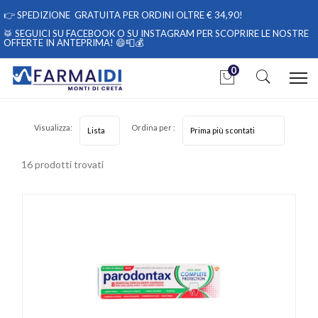
👉
SPEDIZIONE GRATUITA PER ORDINI OLTRE € 34,90!
🥁 SEGUICI
SU FACEBOOK
O
SU INSTAGRAM
PER SCOPRIRE LE NOSTRE
OFFERTE IN ANTEPRIMA! 😄📮💰
0
Home
Categorie
Igiene
Igiene Orale
Visualizza:
Ordina per :
16 prodotti trovati