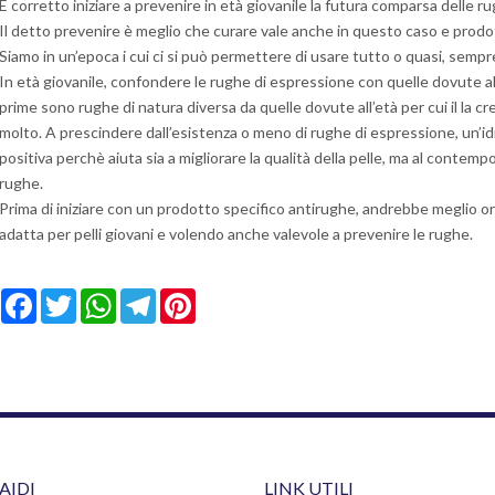
È corretto iniziare a prevenire in età giovanile la futura comparsa delle r
Il detto prevenire è meglio che curare vale anche in questo caso e prodott
Siamo in un’epoca i cui ci si può permettere di usare tutto o quasi, sempr
In età giovanile, confondere le rughe di espressione con quelle dovute 
prime sono rughe di natura diversa da quelle dovute all’età per cui il la 
molto. A prescindere dall’esistenza o meno di rughe di espressione, un’i
positiva perchè aiuta sia a migliorare la qualità della pelle, ma al contemp
rughe.
Prima di iniziare con un prodotto specifico antirughe, andrebbe meglio ori
adatta per pelli giovani e volendo anche valevole a prevenire le rughe.
Facebook
Twitter
WhatsApp
Telegram
Pinterest
AIDI
LINK UTILI