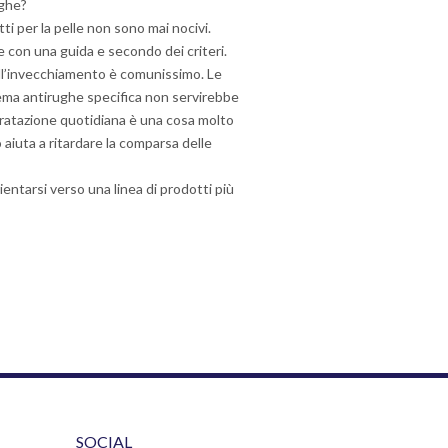
ughe?
i per la pelle non sono mai nocivi.
e con una guida e secondo dei criteri.
all’invecchiamento è comunissimo. Le
crema antirughe specifica non servirebbe
dratazione quotidiana è una cosa molto
o aiuta a ritardare la comparsa delle
entarsi verso una linea di prodotti più
SOCIAL