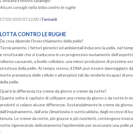
Consulta il nostro catalogo!
Alcuni consigli nella lotta contro le rughe
17/03/2020 07:12:00 |
Farmaidi
LOTTA CONTRO LE RUGHE
Da cosa dipende l’invecchiamento della pelle?
Tecnicamente, i fattori genetici ed ambientali inducono la pelle, nel tempo
e strutturale che si traducono in un progressivo mutamento dell’aspetto 
rallenta causando, a livello cellulare, una minor produzione di proteine es
struttura della pelle. Al tempo stesso, il DNA può essere danneggiato da
morte prematura delle cellule o alterazioni tali da renderle incapaci di prod
della pelle.
Qual è la differenza tra creme da giorno e creme da notte?
Quante volte è capitato di utilizzare una crema da giorno o da notte in mod
prodotti si celano alcune differenze. Sostanzialmente le creme da giorno
dall’inquinamento, dall’aria climatizzata o surriscaldata, dagli eccessi di 
tenuta. Le creme da notte, più grasse e più nutrienti, contengono invece 
notte rigenerando delicatamente l’epidermide per assicurare una pelle più 