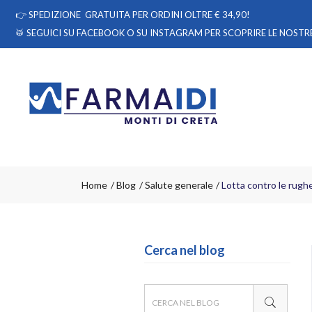
👉
SPEDIZIONE GRATUITA PER ORDINI OLTRE € 34,90!
🥁 SEGUICI
SU FACEBOOK
O
SU INSTAGRAM
PER SCOPRIRE LE NOSTRE
Home
Blog
Salute generale
Lotta contro le rugh
Cerca nel blog