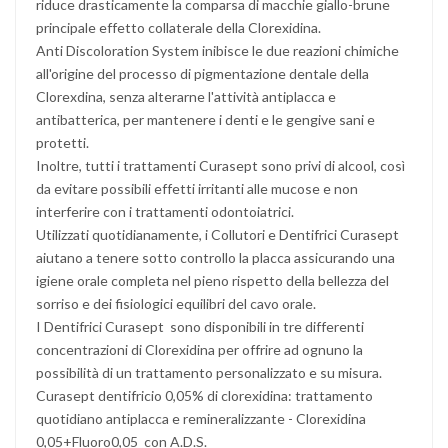
riduce drasticamente la comparsa di macchie giallo-brune
principale effetto collaterale della Clorexidina.
Anti Discoloration System inibisce le due reazioni chimiche
all'origine del processo di pigmentazione dentale della
Clorexdina, senza alterarne l'attività antiplacca e
antibatterica, per mantenere i denti e le gengive sani e
protetti.
Inoltre, tutti i trattamenti Curasept sono privi di alcool, così
da evitare possibili effetti irritanti alle mucose e non
interferire con i trattamenti odontoiatrici.
Utilizzati quotidianamente, i Collutori e Dentifrici Curasept
aiutano a tenere sotto controllo la placca assicurando una
igiene orale completa nel pieno rispetto della bellezza del
sorriso e dei fisiologici equilibri del cavo orale.
I Dentifrici Curasept sono disponibili in tre differenti
concentrazioni di Clorexidina per offrire ad ognuno la
possibilità di un trattamento personalizzato e su misura.
Curasept dentifricio 0,05% di clorexidina: trattamento
quotidiano antiplacca e remineralizzante - Clorexidina
0,05+Fluoro0,05 con A.D.S.