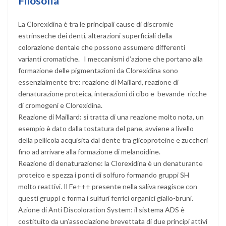
Filosofia
La Clorexidina è tra le principali cause di discromie
estrinseche dei denti, alterazioni superficiali della
colorazione dentale che possono assumere differenti
varianti cromatiche. I meccanismi d’azione che portano alla
formazione delle pigmentazioni da Clorexidina sono
essenzialmente tre: reazione di Maillard, reazione di
denaturazione proteica, interazioni di cibo e bevande ricche
di cromogeni e Clorexidina.
Reazione di Maillard: si tratta di una reazione molto nota, un
esempio è dato dalla tostatura del pane, avviene a livello
della pellicola acquisita dal dente tra glicoproteine e zuccheri
fino ad arrivare alla formazione di melanoidine.
Reazione di denaturazione: la Clorexidina è un denaturante
proteico e spezza i ponti di solfuro formando gruppi SH
molto reattivi. Il Fe+++ presente nella saliva reagisce con
questi gruppi e forma i sulfuri ferrici organici giallo-bruni.
Azione di Anti Discoloration System: il sistema ADS è
costituito da un’associazione brevettata di due principi attivi