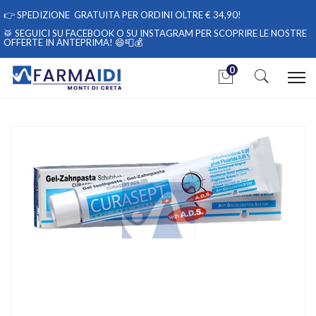
👉
SPEDIZIONE GRATUITA PER ORDINI OLTRE € 34,90!
🥁 SEGUICI
SU FACEBOOK
O
SU INSTAGRAM
PER SCOPRIRE LE NOSTRE
OFFERTE IN ANTEPRIMA! 😄📮💰
0
Home
Catalogo
/
Igiene
/
Igiene Orale
Curaden Curasept ADS Clorexidina 0,05% Dentifricio 75 ml