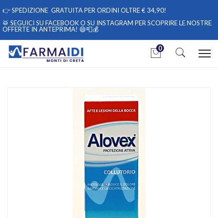
👉
SPEDIZIONE GRATUITA PER ORDINI OLTRE € 34,90!
🥁 SEGUICI
SU FACEBOOK
O
SU INSTAGRAM
PER SCOPRIRE LE NOSTRE
OFFERTE IN ANTEPRIMA! 😄📮💰
0
Home
Catalogo
/
Igiene
/
Igiene Orale
Alovex Linea Protezione Orale Colluttorio Lenitivo Lesioni
Mucosa Orale 120 ml