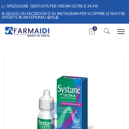
👉
SPEDIZIONE GRATUITA PER ORDINI OLTRE € 34,90!
🥁 SEGUICI
SU FACEBOOK
O
SU INSTAGRAM
PER SCOPRIRE LE NOSTRE
OFFERTE IN ANTEPRIMA! 😄📮💰
0
Home
Catalogo
/
Salute
/
Prodotti oftalmici
/
Oftalmici
Alcon Italia Linea Salute dell'Occhio Systane Ultra Collirio
Lubrificante 10 ml