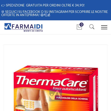
👉
SPEDIZIONE GRATUITA PER ORDINI OLTRE € 34,90!
🥁 SEGUICI
SU FACEBOOK
O
SU INSTAGRAM
PER SCOPRIRE LE NOSTRE
OFFERTE IN ANTEPRIMA! 😄📮💰
0
Home
Catalogo
/
Salute
/
Salute e benessere
/
Benessere Osteoarticolare
Thermacare Linea Salute e Benessere Dolore Schiena 4 Fasce
Autoriscaldanti