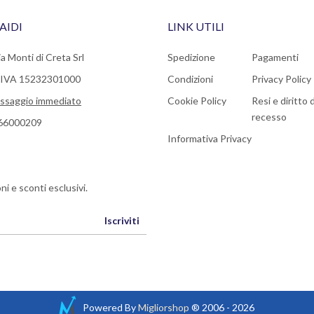
AIDI
LINK UTILI
a Monti di Creta Srl
Spedizione
Pagamenti
a IVA 15232301000
Condizioni
Privacy Policy
ssaggio immediato
Cookie Policy
Resi e diritto d
recesso
66000209
Informativa Privacy
ni e sconti esclusivi.
Iscriviti
Powered By
Migliorshop
® 2006 - 2026