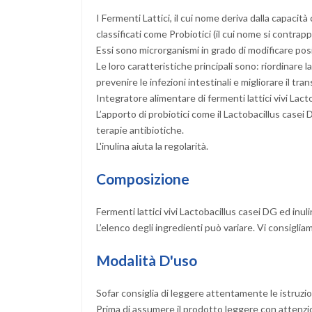
I Fermenti Lattici, il cui nome deriva dalla capaci
classificati come Probiotici (il cui nome si contrapp
Essi sono microrganismi in grado di modificare posit
Le loro caratteristiche principali sono: riordinare l
prevenire le infezioni intestinali e migliorare il tra
Integratore alimentare di fermenti lattici vivi Lact
L’apporto di probiotici come il Lactobacillus casei 
terapie antibiotiche.
L'inulina aiuta la regolarità.
Composizione
Fermenti lattici vivi Lactobacillus casei DG ed inuli
L’elenco degli ingredienti può variare. Vi consiglia
Modalità D'uso
Sofar consiglia di leggere attentamente le istruzi
Prima di assumere il prodotto leggere con attenzio