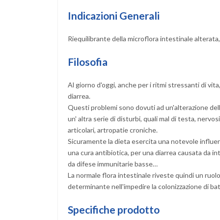
Indicazioni Generali
Riequilibrante della microflora intestinale alterata
Filosofia
Al giorno d'oggi, anche per i ritmi stressanti di vi
diarrea.
Questi problemi sono dovuti ad un'alterazione dell
un' altra serie di disturbi, quali mal di testa, nerv
articolari, artropatie croniche.
Sicuramente la dieta esercita una notevole influen
una cura antibiotica, per una diarrea causata da in
da difese immunitarie basse…
La normale flora intestinale riveste quindi un ruol
determinante nell'impedire la colonizzazione di b
Specifiche prodotto