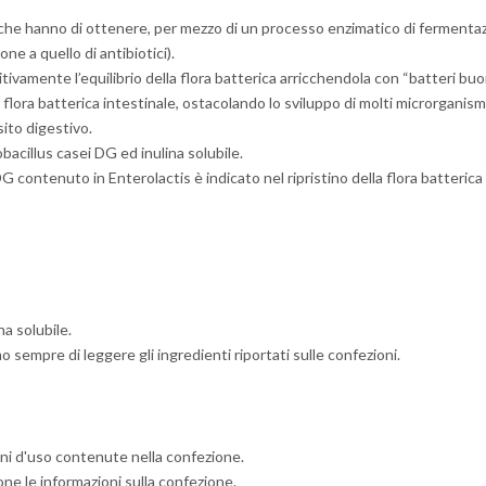
tà che hanno di ottenere, per mezzo di un processo enzimatico di fermentaz
one a quello di antibiotici).
ivamente l’equilibrio della flora batterica arricchendola con “batteri buon
a flora batterica intestinale, ostacolando lo sviluppo di molti microrganismi 
nsito digestivo.
obacillus casei DG ed inulina solubile.
DG contenuto in Enterolactis è indicato nel ripristino della flora batteric
na solubile.
mo sempre di leggere gli ingredienti riportati sulle confezioni.
oni d'uso contenute nella confezione.
ne le informazioni sulla confezione.