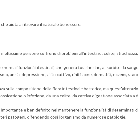
, che aiuta a ritrovare il naturale benessere.
ta, moltissime persone soffrono di problemi all’intestino: colite, stitichez
e normali funzioni intestinali, che genera tossine che, assorbite da sang
osismo, ansia, depressione, alito cattivo, riniti, acne, dermatiti, eczemi, st
za sulla composizione della flora intestinale batterica, ma quest'alteraz
tossicazione o infezione, da una colite, da cattiva digestione associata a d
o importante e ben definito nel mantenere la funzionalità di determinati d
atteri patogeni, difendendo così l’organismo da numerose patologie.