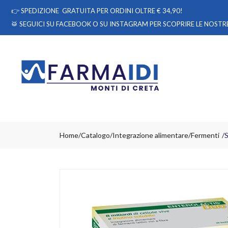
👉
SPEDIZIONE GRATUITA PER ORDINI OLTRE € 34,90!
🥁 SEGUICI
SU FACEBOOK
O
SU INSTAGRAM
PER SCOPRIRE LE NOSTRE
Home
Catalogo
/
Integrazione alimentare
/
Fermenti
S