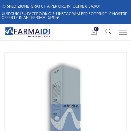
👉
SPEDIZIONE GRATUITA PER ORDINI OLTRE € 34,90!
🥁 SEGUICI
SU FACEBOOK
O
SU INSTAGRAM
PER SCOPRIRE LE NOSTRE
OFFERTE IN ANTEPRIMA! 😄📮💰
0
Home
Catalogo
/
Igiene
/
Igiene Intima
Safi Medical Linea Uomo Androclean Detergente Intimo Delicato
Maschile 150 ml