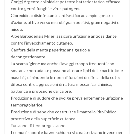
Con Argento colloidale: potente batteriostatico efficace
contro germi, funghi e virus patogeni.
Clorexidina: disinfettante antisettico ad ampio spettro
d'azione, attivo verso microbi gram positivi, gram negativi e
miceti.
Aloe Barbadensis Miller: assicura un’azione antiossidante
contro l’invecchiamento cutaneo.
Canfora della menta peperita: analgesico e
decongestionante.
La scarsa igiene ma anche i lavaggi troppo frequenti con
sostanze non adatte possono alterare il pH delle parti intime
maschili, diminuendo le normali funzioni di difesa della cute:
difesa contro aggressioni di natura meccanica, chimica,
batterica e protezione dal calore.
Produzione di sudore che svolge prevalentemente un’azione
termoregolatrice.
Produzione di sebo che costituisce il mantello idrolipidico
protettivo della superficie cutanea.
Funzione di termoregolazione.
I comuni saponi e bagnoschiuma si caratterizzano invece per