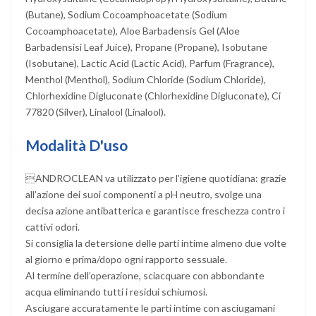
(Butane), Sodium Cocoamphoacetate (Sodium
Cocoamphoacetate), Aloe Barbadensis Gel (Aloe
Barbadensisi Leaf Juice), Propane (Propane), Isobutane
(Isobutane), Lactic Acid (Lactic Acid), Parfum (Fragrance),
Menthol (Menthol), Sodium Chloride (Sodium Chloride),
Chlorhexidine Digluconate (Chlorhexidine Digluconate), Ci
77820 (Silver), Linalool (Linalool).
Modalità D'uso
ANDROCLEAN va utilizzato per l’igiene quotidiana: grazie
all’azione dei suoi componenti a pH neutro, svolge una
decisa azione antibatterica e garantisce freschezza contro i
cattivi odori.
Si consiglia la detersione delle parti intime almeno due volte
al giorno e prima/dopo ogni rapporto sessuale.
Al termine dell’operazione, sciacquare con abbondante
acqua eliminando tutti i residui schiumosi.
Asciugare accuratamente le parti intime con asciugamani