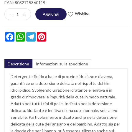
EAN: 8032715360119
Wishlist
-
+
Aggiungi
Facebook
WhatsApp
Telegram
Pinterest
Descrizione
Informazioni sulla spedizione
Detergente fluido a base di proteine idrolizzate d'avena,
garantisce una detersione delicata nel rispetto del film
idrolipidico. Svolgendo un'azione idratante e lenitiva è in
grado di rimuovere le impurità della cute in modo naturale.
Adatto per tutti i tipi di pelle. Indicato per la detersione
delicata, idratante e lenitiva di una cute normale, secca e/o
sensibile. Particolarmente indicato anche nella detersione
delicata della cute dell'anziano e del bambino. Adatto sia per
la doccia che per il bagno, può essere utilizzato anche sui