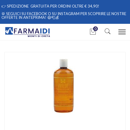
👉
SPEDIZIONE GRATUITA PER ORDINI OLTRE € 34,90!
🥁 SEGUICI
SU FACEBOOK
O
SU INSTAGRAM
PER SCOPRIRE LE NOSTRE
OFFERTE IN ANTEPRIMA! 😄📮💰
0
Home
Catalogo
/
Igiene
Difa Cooper Avalon Detergente 500ml
Home
Catalogo
/
Igiene
/
Saponi
Difa Cooper Avalon Detergente 500ml