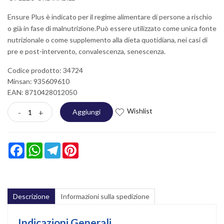
Ensure Plus è indicato per il regime alimentare di persone a rischio
o già in fase di malnutrizione.Può essere utilizzato come unica fonte
nutrizionale o come supplemento alla dieta quotidiana, nei casi di
pre e post-intervento, convalescenza, senescenza.
Codice prodotto: 34724
Minsan:
935609610
EAN: 8710428012050
Wishlist
-
+
Aggiungi
Facebook
WhatsApp
Telegram
Pinterest
Descrizione
Informazioni sulla spedizione
Indicazioni Generali