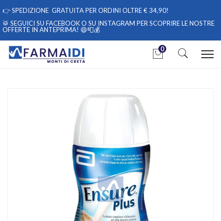
👉
SPEDIZIONE GRATUITA PER ORDINI OLTRE € 34,90!
🥁 SEGUICI
SU FACEBOOK
O
SU INSTAGRAM
PER SCOPRIRE LE NOSTRE
OFFERTE IN ANTEPRIMA! 😄📮💰
0
Home
Catalogo
/
Abbott Linea Nutrizione Domiciliare Ensure Plus Integrazione
4x200 ml Vaniglia