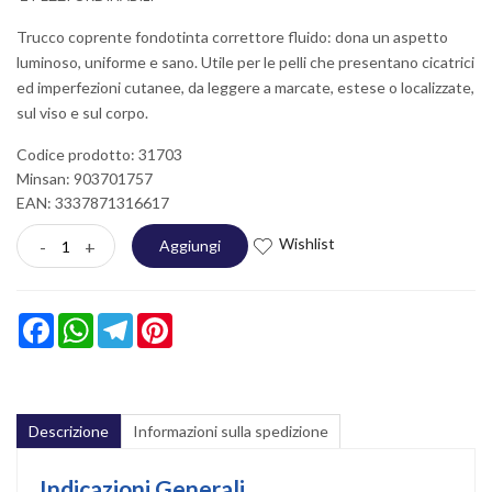
Trucco coprente fondotinta correttore fluido: dona un aspetto
luminoso, uniforme e sano. Utile per le pelli che presentano cicatrici
ed imperfezioni cutanee, da leggere a marcate, estese o localizzate,
sul viso e sul corpo.
Codice prodotto: 31703
Minsan:
903701757
EAN: 3337871316617
Wishlist
-
+
Aggiungi
Facebook
WhatsApp
Telegram
Pinterest
Descrizione
Informazioni sulla spedizione
Indicazioni Generali