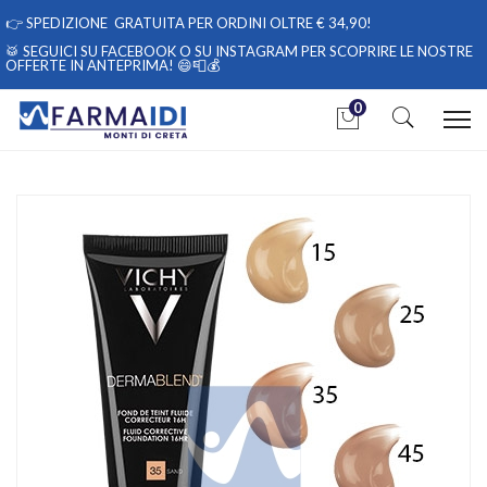
👉
SPEDIZIONE GRATUITA PER ORDINI OLTRE € 34,90!
🥁 SEGUICI
SU FACEBOOK
O
SU INSTAGRAM
PER SCOPRIRE LE NOSTRE
OFFERTE IN ANTEPRIMA! 😄📮💰
0
Home
Catalogo
/
Cosmesi
/
Trucco
/
Trucco Viso
/
Correttori
Vichy Make-up Linea Trucco Dermablend Fondotinta Correttore
Fluido 30 ml 35