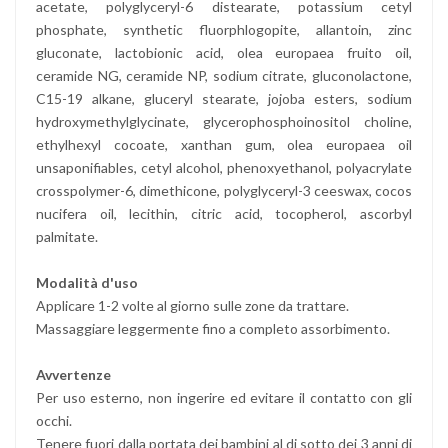
acetate, polyglyceryl-6 distearate, potassium cetyl
phosphate, synthetic fluorphlogopite, allantoin, zinc
gluconate, lactobionic acid, olea europaea fruito oil,
ceramide NG, ceramide NP, sodium citrate, gluconolactone,
C15-19 alkane, gluceryl stearate, jojoba esters, sodium
hydroxymethylglycinate, glycerophosphoinositol choline,
ethylhexyl cocoate, xanthan gum, olea europaea oil
unsaponifiables, cetyl alcohol, phenoxyethanol, polyacrylate
crosspolymer-6, dimethicone, polyglyceryl-3 ceeswax, cocos
nucifera oil, lecithin, citric acid, tocopherol, ascorbyl
palmitate.
Modalità d'uso
Applicare 1-2 volte al giorno sulle zone da trattare.
Massaggiare leggermente fino a completo assorbimento.
Avvertenze
Per uso esterno, non ingerire ed evitare il contatto con gli
occhi.
Tenere fuori dalla portata dei bambini al di sotto dei 3 anni di