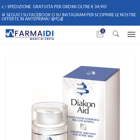
👉
SPEDIZIONE GRATUITA PER ORDINI OLTRE € 34,90!
🥁 SEGUICI
SU FACEBOOK
O
SU INSTAGRAM
PER SCOPRIRE LE NOSTRE
OFFERTE IN ANTEPRIMA! 😄📮💰
0
Home
Catalogo
/
Cosmesi
Diakon Aid 50ml