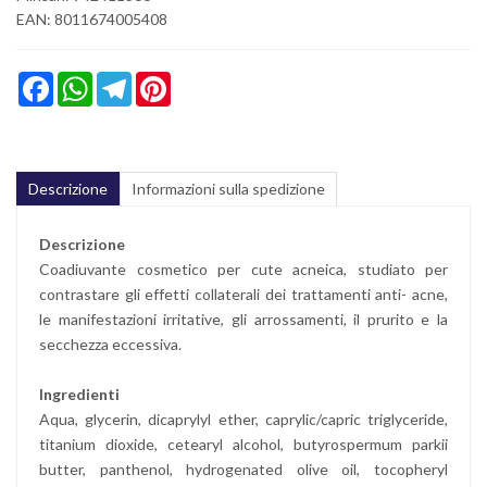
EAN: 8011674005408
Facebook
WhatsApp
Telegram
Pinterest
Descrizione
Informazioni sulla spedizione
Descrizione
Coadiuvante cosmetico per cute acneica, studiato per
contrastare gli effetti collaterali dei trattamenti anti- acne,
le manifestazioni irritative, gli arrossamenti, il prurito e la
secchezza eccessiva.
Ingredienti
Aqua, glycerin, dicaprylyl ether, caprylic/capric triglyceride,
titanium dioxide, cetearyl alcohol, butyrospermum parkii
butter, panthenol, hydrogenated olive oil, tocopheryl