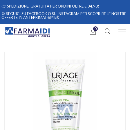
👉
SPEDIZIONE GRATUITA PER ORDINI OLTRE € 34,90!
🥁 SEGUICI
SU FACEBOOK
O
SU INSTAGRAM
PER SCOPRIRE LE NOSTRE
OFFERTE IN ANTEPRIMA! 😄📮💰
0
Home
Catalogo
/
Cosmesi
/
Viso
/
Viso Unisex
Uriage Linea Pelle Grassa Impura Hyseac 3 Regul Trattamento 3
in 1 40 ml