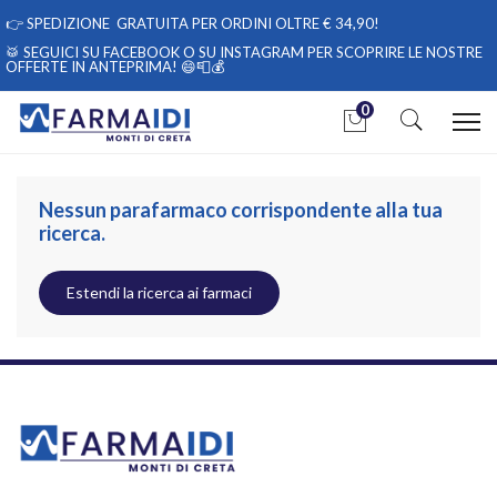
👉
SPEDIZIONE GRATUITA PER ORDINI OLTRE € 34,90!
🥁 SEGUICI
SU FACEBOOK
O
SU INSTAGRAM
PER SCOPRIRE LE NOSTRE
OFFERTE IN ANTEPRIMA! 😄📮💰
0
Home
Categorie
Sanitaria
Test Diagnostici
Nessun parafarmaco corrispondente alla tua
ricerca.
Estendi la ricerca ai farmaci