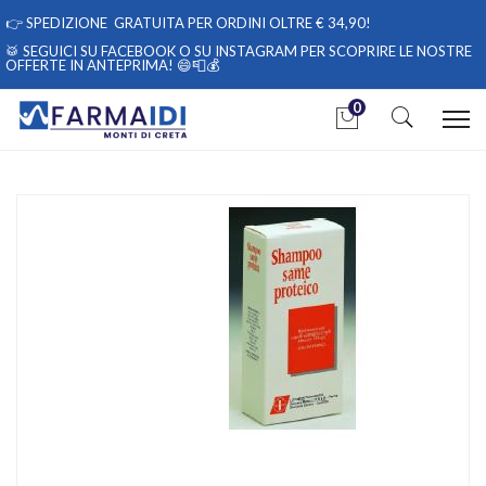
👉
SPEDIZIONE GRATUITA PER ORDINI OLTRE € 34,90!
🥁 SEGUICI
SU FACEBOOK
O
SU INSTAGRAM
PER SCOPRIRE LE NOSTRE
OFFERTE IN ANTEPRIMA! 😄📮💰
0
Home
Catalogo
/
Igiene
Savoma Medicinali Same Shampoo Proteico 125ml
Home
Catalogo
/
Cosmesi
/
Capelli
Savoma Medicinali Same Shampoo Proteico 125ml