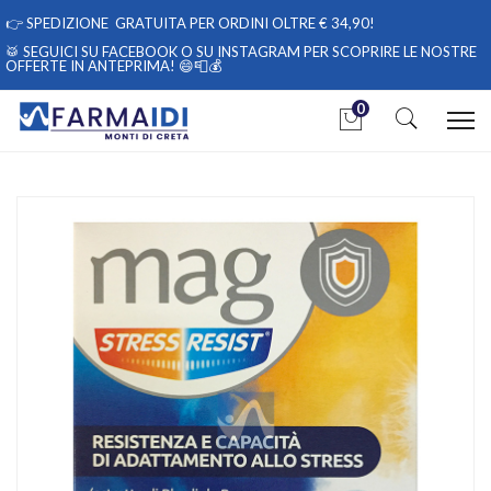
👉
SPEDIZIONE GRATUITA PER ORDINI OLTRE € 34,90!
🥁 SEGUICI
SU FACEBOOK
O
SU INSTAGRAM
PER SCOPRIRE LE NOSTRE
OFFERTE IN ANTEPRIMA! 😄📮💰
0
Home
Catalogo
/
Integrazione alimentare
/
Integratori
Sanofi Aventis Linea Serenità e Relax Mag Stress Resist
Integratore 30 Sticks