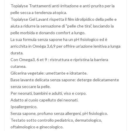
Topialyse Trattamenti anti-irritazione e anti-prurito per la
pelle secca a tendenza atopica.
Topialyse Gel Lavant rispetta il film idrolipidico della pelle e
aiuta a ridurre la sensazione di "pelle che tira", lasciando la
pelle morbida e donando comfort a lungo.
La sua formula senza sapone ha un pH fisiologico ed è
arricchita in Oméga 3,6,9 per offrire un'azione lenitiva a lunga
durata.
Con Omega3, 6 et 9 : ristruttura e ripristina la barriera
cutanea.
Glicerina vegetale: umettante e idratante.
Base lavante delicata senza sapone: deterge delicatamente
senza seccare la pelle.
Per neonati, bambini e adulti, viso e corpo.
Adatto al cuoio capelluto dei neonati.
Ipoallergenico.
Senza sapone, profumo senza allergeni, pH fisiologico.
Testato sotto controllo pediatrico, dermatologico,
oftalmologico e ginecologico.