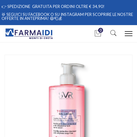
👉
SPEDIZIONE GRATUITA PER ORDINI OLTRE € 34,90!
🥁 SEGUICI
SU FACEBOOK
O
SU INSTAGRAM
PER SCOPRIRE LE NOSTRE
OFFERTE IN ANTEPRIMA! 😄📮💰
0
Home
Catalogo
/
Cosmesi
/
Corpo
/
Corpo Unisex
SVR Linea Topialyse Gel Lavant Detergente Doccia Protettivo
Delicato 1000 ml
Home
Catalogo
/
Igiene
/
Saponi
SVR Linea Topialyse Gel Lavant Detergente Doccia Protettivo
Delicato 1000 ml