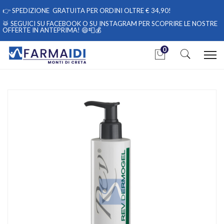
👉
SPEDIZIONE GRATUITA PER ORDINI OLTRE € 34,90!
🥁 SEGUICI
SU FACEBOOK
O
SU INSTAGRAM
PER SCOPRIRE LE NOSTRE
OFFERTE IN ANTEPRIMA! 😄📮💰
0
Home
Catalogo
/
Cosmesi
/
Corpo
/
Corpo Unisex
Rev Pharmabio Linea Detersione Corpo Dermogel Detergente
Riacidificante 250 ml