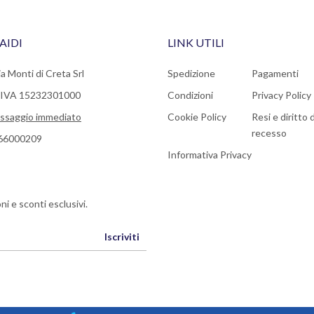
AIDI
LINK UTILI
a Monti di Creta Srl
Spedizione
Pagamenti
a IVA 15232301000
Condizioni
Privacy Policy
ssaggio immediato
Cookie Policy
Resi e diritto d
recesso
66000209
Informativa Privacy
ni e sconti esclusivi.
Iscriviti