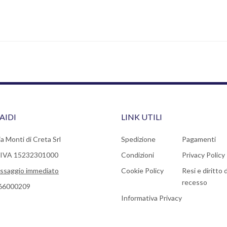
AIDI
LINK UTILI
a Monti di Creta Srl
Spedizione
Pagamenti
a IVA 15232301000
Condizioni
Privacy Policy
ssaggio immediato
Cookie Policy
Resi e diritto d
recesso
66000209
Informativa Privacy