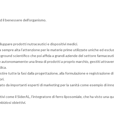
 ed il benessere dell'organismo.
luppare prodotti nutraceutici e dispositivi medici.
empre alta l’attenzione per le materie prime utilizzate uniche ed esclusiv
ground scientifico che poi affida a grandi aziende del settore farmaceutic
autonomamente una linea di prodotti a proprio marchio, gestiti attraverso
edica.
re tutte la fasi dalla progettazione, alla formulazione e registrazione d
ri.
to da importanti esperti di marketing per la sanità come esempio di inno
ivi come il SiderAL, l’integratore di ferro liposomiale, che ha visto una q
biziosi obiettivi.