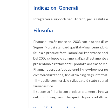
Indicazioni Generali
Integratori e supporti riequilibranti, per la salute
Filosofia
Pharmanutra Srl nasce nel 2003 con lo scopo di svi
Segue rigorosi standard qualitativi mantenendo da s
Studia e produce formulazioni dall’importante back
Dal 2005 sviluppa e commercializza direttamente e 
presentano direttamente i prodotti alla classe m
Pharmanutra possiede ad oggi il know-how per gesti
commercializzazione, fino al training degli informato
Il modello commerciale sviluppato è stato segnala
farmaceutico.
Il successo in Italia con prodotti altamente innovat
nel proprio segmento, ha aperto la porta ad altri am