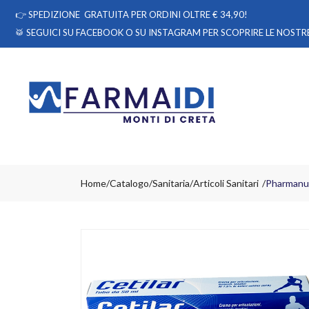
👉
SPEDIZIONE GRATUITA PER ORDINI OLTRE € 34,90!
🥁 SEGUICI
SU FACEBOOK
O
SU INSTAGRAM
PER SCOPRIRE LE NOSTRE
Home
Catalogo
/
Sanitaria
/
Articoli Sanitari
Pharmanutr