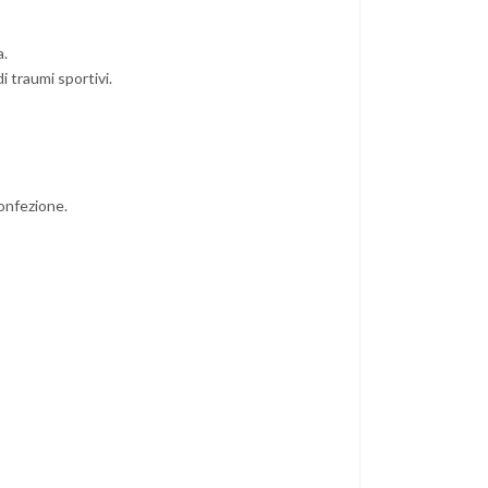
a.
i traumi sportivi.
confezione.