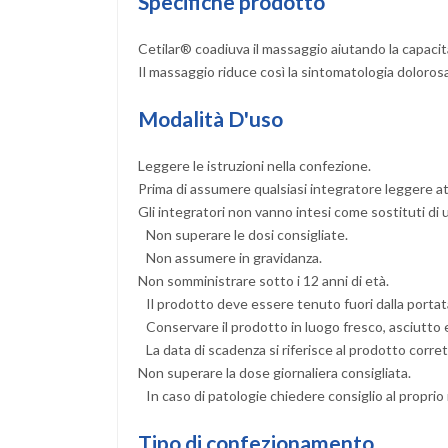
Specifiche prodotto
Cetilar® coadiuva il massaggio aiutando la capacità
Il massaggio riduce così la sintomatologia dolorosa 
Modalità D'uso
Leggere le istruzioni nella confezione.
Prima di assumere qualsiasi integratore leggere at
Gli integratori non vanno intesi come sostituti di u
Non superare le dosi consigliate.
Non assumere in gravidanza.
Non somministrare sotto i 12 anni di età.
Il prodotto deve essere tenuto fuori dalla portat
Conservare il prodotto in luogo fresco, asciutto e a
La data di scadenza si riferisce al prodotto corr
Non superare la dose giornaliera consigliata.
In caso di patologie chiedere consiglio al proprio
Tipo di confezionamento