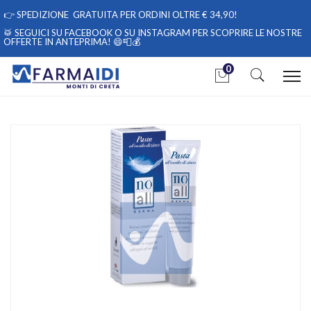
👉
SPEDIZIONE GRATUITA PER ORDINI OLTRE € 34,90!
🥁 SEGUICI
SU FACEBOOK
O
SU INSTAGRAM
PER SCOPRIRE LE NOSTRE
OFFERTE IN ANTEPRIMA! 😄📮💰
0
Home
Catalogo
/
Mamma e bambino
/
Igiene e cura del bambino
/
Bambino Viso
NoAll Derma Pasta all'ossido di zinco