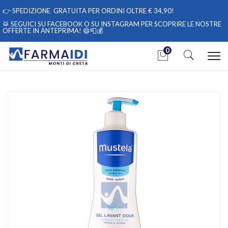
👉
SPEDIZIONE GRATUITA PER ORDINI OLTRE € 34,90!
🥁 SEGUICI
SU FACEBOOK
O
SU INSTAGRAM
PER SCOPRIRE LE NOSTRE
OFFERTE IN ANTEPRIMA! 😄📮💰
0
Home
Catalogo
/
Mamma e bambino
/
Igiene e cura del bambino
/
Bambino Viso
Mustela Linea Pelli Normali Gel Detergente Delicato Corpo e
Capelli 750 ml