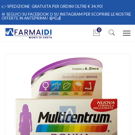
👉
SPEDIZIONE GRATUITA PER ORDINI OLTRE € 34,90!
🥁 SEGUICI
SU FACEBOOK
O
SU INSTAGRAM
PER SCOPRIRE LE NOSTRE
OFFERTE IN ANTEPRIMA! 😄📮💰
0
Home
Catalogo
/
Integrazione alimentare
/
Integratori
Multicentrum Linea Vitamine Minerali Donna Integratore
Alimentare 30 Compresse