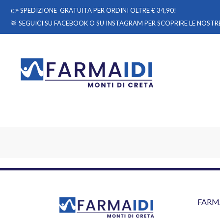
👉
SPEDIZIONE GRATUITA PER ORDINI OLTRE € 34,90!
🥁 SEGUICI
SU FACEBOOK
O
SU INSTAGRAM
PER SCOPRIRE LE NOSTRE
FARM