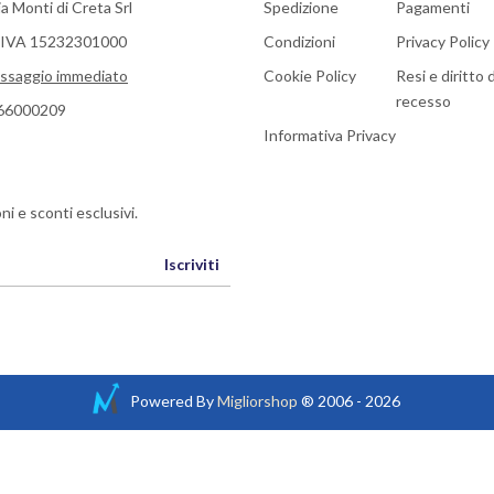
a Monti di Creta Srl
Spedizione
Pagamenti
a IVA 15232301000
Condizioni
Privacy Policy
ssaggio immediato
Cookie Policy
Resi e diritto d
recesso
66000209
Informativa Privacy
ni e sconti esclusivi.
Iscriviti
Powered By
Migliorshop
® 2006 - 2026