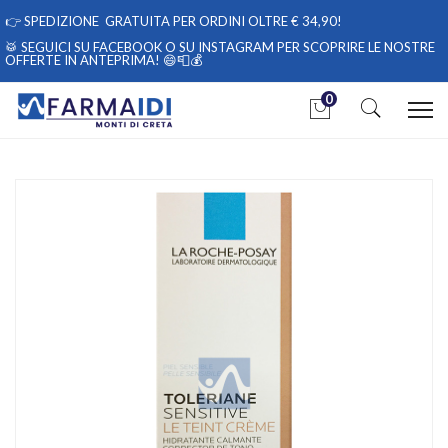
👉
SPEDIZIONE GRATUITA PER ORDINI OLTRE € 34,90!
🥁 SEGUICI
SU FACEBOOK
O
SU INSTAGRAM
PER SCOPRIRE LE NOSTRE
OFFERTE IN ANTEPRIMA! 😄📮💰
0
Home
Catalogo
/
Cosmesi
/
Viso
/
Viso Unisex
La Roche Posay Linea Toleriane Sensitive Le Teint Creme Crema
Colorata Med 50 ml