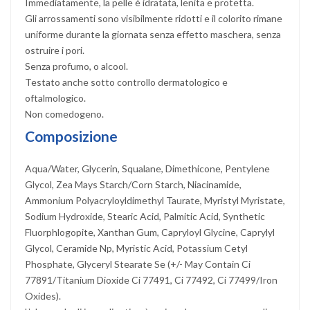
Immediatamente, la pelle è idratata, lenita e protetta.
Gli arrossamenti sono visibilmente ridotti e il colorito rimane
uniforme durante la giornata senza effetto maschera, senza
ostruire i pori.
Senza profumo, o alcool.
Testato anche sotto controllo dermatologico e
oftalmologico.
Non comedogeno.
Composizione
Aqua/Water, Glycerin, Squalane, Dimethicone, Pentylene
Glycol, Zea Mays Starch/Corn Starch, Niacinamide,
Ammonium Polyacryloyldimethyl Taurate, Myristyl Myristate,
Sodium Hydroxide, Stearic Acid, Palmitic Acid, Synthetic
Fluorphlogopite, Xanthan Gum, Capryloyl Glycine, Caprylyl
Glycol, Ceramide Np, Myristic Acid, Potassium Cetyl
Phosphate, Glyceryl Stearate Se (+/- May Contain Ci
77891/Titanium Dioxide Ci 77491, Ci 77492, Ci 77499/Iron
Oxides).