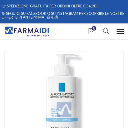
👉
SPEDIZIONE GRATUITA PER ORDINI OLTRE € 34,90!
🥁 SEGUICI
SU FACEBOOK
O
SU INSTAGRAM
PER SCOPRIRE LE NOSTRE
OFFERTE IN ANTEPRIMA! 😄📮💰
0
Home
Catalogo
/
Cosmesi
/
Solari
/
Doposole
La Roche Posay Linea Posthelios Gel Doposole Emolliente
Lenitivo 400 ml