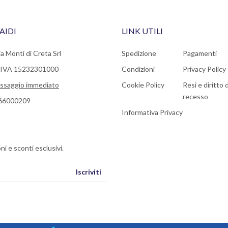
AIDI
LINK UTILI
a Monti di Creta Srl
Spedizione
Pagamenti
a IVA 15232301000
Condizioni
Privacy Policy
ssaggio immediato
Cookie Policy
Resi e diritto d
recesso
66000209
Informativa Privacy
ni e sconti esclusivi.
Iscriviti