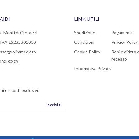
AIDI
LINK UTILI
a Monti di Creta Srl
Spedizione
Pagamenti
a IVA 15232301000
Condizioni
Privacy Policy
ssaggio immediato
Cookie Policy
Resi e diritto d
recesso
66000209
Informativa Privacy
ni e sconti esclusivi.
Iscriviti