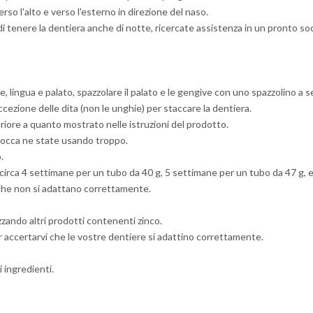
erso l'alto e verso l'esterno in direzione del naso.
i tenere la dentiera anche di notte, ricercate assistenza in un pronto so
, lingua e palato, spazzolare il palato e le gengive con uno spazzolino a s
ccezione delle dita (non le unghie) per staccare la dentiera.
iore a quanto mostrato nelle istruzioni del prodotto.
a bocca ne state usando troppo.
.
 circa 4 settimane per un tubo da 40 g, 5 settimane per un tubo da 47 g, 
che non si adattano correttamente.
izzando altri prodotti contenenti zinco.
ccertarvi che le vostre dentiere si adattino correttamente.
i ingredienti.