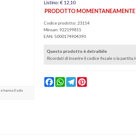
Listino: € 12,10
PRODOTTO MOMENTANEAMENTE N
Codice prodotto: 23114
Minsan:
922199815
EAN: 5000174904390
Questo prodotto è detraibile
Ricordati di inserire il codice fiscale o la partita
Facebook
WhatsApp
Telegram
Pinterest
e hanno il solo