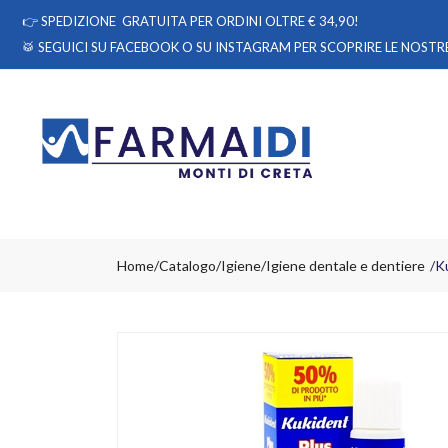
👉
SPEDIZIONE GRATUITA PER ORDINI OLTRE € 34,90!
🥁 SEGUICI
SU FACEBOOK
O
SU INSTAGRAM
PER SCOPRIRE LE NOSTRE
Home
Catalogo
/
Igiene
/
Igiene dentale e dentiere
Ku