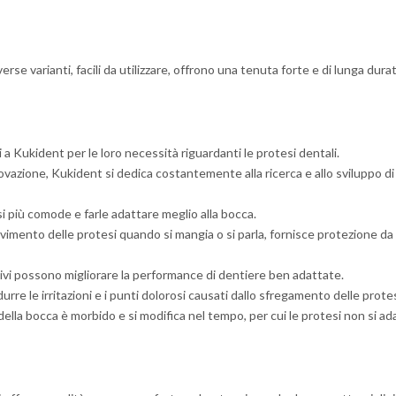
rse varianti, facili da utilizzare, offrono una tenuta forte e di lunga durat
 a Kukident per le loro necessità riguardanti le protesi dentali.
ovazione, Kukident si dedica costantemente alla ricerca e allo sviluppo di
i più comode e farle adattare meglio alla bocca.
imento delle protesi quando si mangia o si parla, fornisce protezione da par
sivi possono migliorare la performance di dentiere ben adattate.
urre le irritazioni e i punti dolorosi causati dallo sfregamento delle protes
 della bocca è morbido e si modifica nel tempo, per cui le protesi non si 