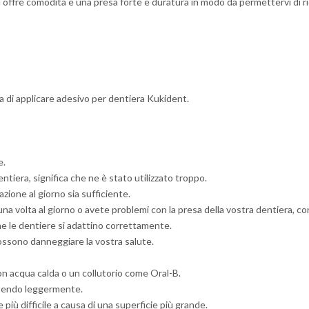
i offre comodità e una presa forte e duratura in modo da permettervi di r
a di applicare adesivo per dentiera Kukident.
e.
entiera, significa che ne è stato utilizzato troppo.
zione al giorno sia sufficiente.
na volta al giorno o avete problemi con la presa della vostra dentiera, con
he le dentiere si adattino correttamente.
ssono danneggiare la vostra salute.
con acqua calda o un collutorio come Oral-B.
uotendo leggermente.
 più difficile a causa di una superficie più grande.