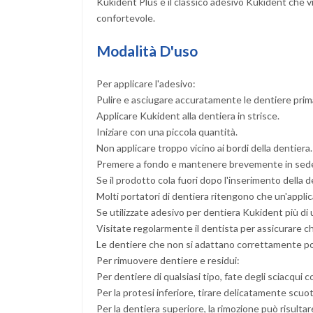
Kukident Plus è il classico adesivo Kukident che v
confortevole.
Modalità D'uso
Per applicare l'adesivo:
Pulire e asciugare accuratamente le dentiere prim
Applicare Kukident alla dentiera in strisce.
Iniziare con una piccola quantità.
Non applicare troppo vicino ai bordi della dentiera.
Premere a fondo e mantenere brevemente in sed
Se il prodotto cola fuori dopo l'inserimento della d
Molti portatori di dentiera ritengono che un'applica
Se utilizzate adesivo per dentiera Kukident più di u
Visitate regolarmente il dentista per assicurare c
Le dentiere che non si adattano correttamente po
Per rimuovere dentiere e residui:
Per dentiere di qualsiasi tipo, fate degli sciacqui 
Per la protesi inferiore, tirare delicatamente sc
Per la dentiera superiore, la rimozione può risultare