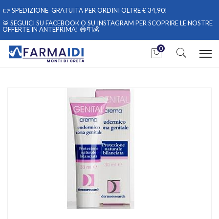
👉
SPEDIZIONE GRATUITA PER ORDINI OLTRE € 34,90!
🥁 SEGUICI
SU FACEBOOK
O
SU INSTAGRAM
PER SCOPRIRE LE NOSTRE
OFFERTE IN ANTEPRIMA! 😄📮💰
0
Home
Catalogo
/
Cosmesi
Judifarm Genital Crema 30ml