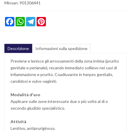
Minsan:
901306441
Facebook
WhatsApp
Telegram
Pinterest
Descrizione
Informazioni sulla spedizione
Previene e lenisce gli arrossamenti della zona intima (prurito
genitale e perianale), recando immediato sollievo nei casi di
infiammazione e prurito. Coadiuvante in herpes genitalis,
candidosi e vulvo-vaginiti.
Modalità d'uso
Applicare sulle zone interessate due o più volte al dì o
secondo giudizio specialistico.
Attività
Lenitivo, antipruriginoso.