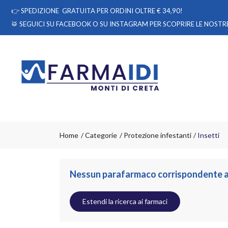
👉
SPEDIZIONE GRATUITA PER ORDINI OLTRE € 34,90!
🥁 SEGUICI
SU FACEBOOK
O
SU INSTAGRAM
PER SCOPRIRE LE NOSTRE
Home
Categorie
Protezione infestanti
Insetti
Nessun parafarmaco corrispondente all
Estendi la ricerca ai farmaci