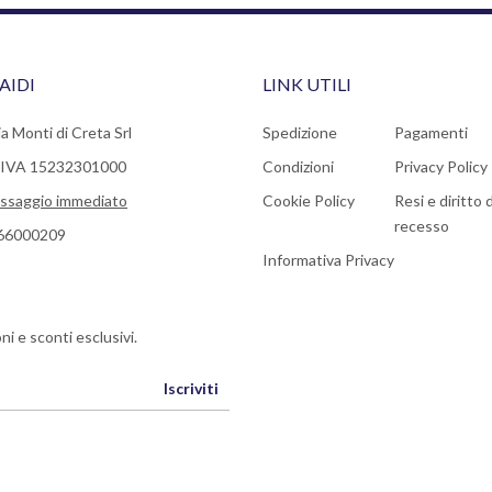
AIDI
LINK UTILI
a Monti di Creta Srl
Spedizione
Pagamenti
a IVA 15232301000
Condizioni
Privacy Policy
ssaggio immediato
Cookie Policy
Resi e diritto d
recesso
66000209
Informativa Privacy
ni e sconti esclusivi.
Iscriviti