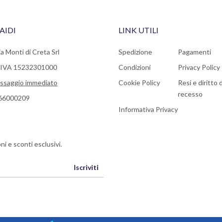
AIDI
LINK UTILI
a Monti di Creta Srl
Spedizione
Pagamenti
a IVA 15232301000
Condizioni
Privacy Policy
ssaggio immediato
Cookie Policy
Resi e diritto d
recesso
66000209
Informativa Privacy
ni e sconti esclusivi.
Iscriviti