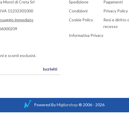
a Monti di Creta Srl
Spedizione
Pagamenti
a IVA 15232301000
Condizioni
Privacy Policy
ssaggio immediato
Cookie Policy
Resi e diritto d
recesso
66000209
Informativa Privacy
ni e sconti esclusivi.
Iscriviti
Powered By
Migliorshop
® 2006 - 2026