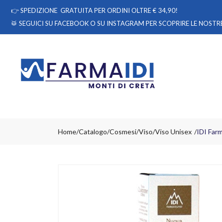
👉
SPEDIZIONE GRATUITA PER ORDINI OLTRE € 34,90!
🥁 SEGUICI
SU FACEBOOK
O
SU INSTAGRAM
PER SCOPRIRE LE NOSTRE
Home
Catalogo
/
Cosmesi
/
Viso
/
Viso Unisex
IDI Far