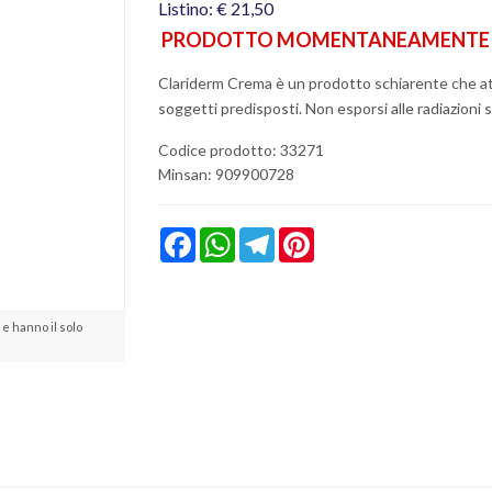
Listino: € 21,50
PRODOTTO MOMENTANEAMENTE N
Clariderm Crema è un prodotto schiarente che a
soggetti predisposti. Non esporsi alle radiazioni s
Codice prodotto: 33271
Minsan:
909900728
Facebook
WhatsApp
Telegram
Pinterest
e hanno il solo