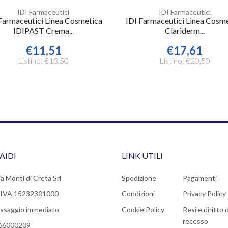
IDI Farmaceutici
IDI Farmaceutici
Farmaceutici Linea Cosmetica
IDI Farmaceutici Linea Cosm
IDIPAST Crema...
Clariderm...
€11,51
€17,61
Listino: €13,50
Listino: €20,50
AIDI
LINK UTILI
a Monti di Creta Srl
Spedizione
Pagamenti
a IVA 15232301000
Condizioni
Privacy Policy
ssaggio immediato
Cookie Policy
Resi e diritto d
recesso
66000209