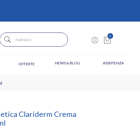
0
NEWS & BLOG
ASSISTENZA
OFFERTE
ml
metica Clariderm Crema
ml