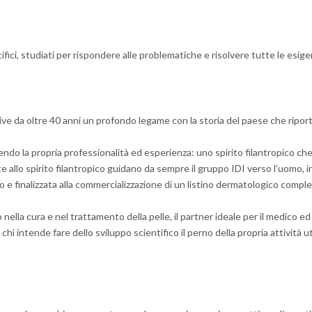
fici, studiati per rispondere alle problematiche e risolvere tutte le esig
ive da oltre 40 anni un profondo legame con la storia del paese che riport
ffrendo la propria professionalità ed esperienza: uno spirito filantropico ch
te allo spirito filantropico guidano da sempre il gruppo IDI verso l’uomo,
e finalizzata alla commercializzazione di un listino dermatologico compl
ella cura e nel trattamento della pelle, il partner ideale per il medico ed 
chi intende fare dello sviluppo scientifico il perno della propria attività