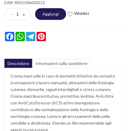
EAN: 8055186630222
Wishlist
-
+
Aggiungi
Facebook
WhatsApp
Telegram
Pinterest
Descrizione
Informazioni sulla spedizione
Crema mani utile in caso di dermatiti irritative da contatto
(conseguenti a lavoro manuale), alterazioni della fisiologia
cutanea, dismorfie, ragadi interdigitali e stress cutaneo.
Crema mani liporestitutiva, protettiva, lenitiva. Arricchita
con AntiCytoStressor (ACS) attivo bioregolatore -
contribuisce alla normalizzazione della fisiologia e della
morfologia cutanea. Lenisce gli arrossamenti della pelle
sensibile e disidratata. Stende un film impenetrabile agli
agenti nocivi esterni.