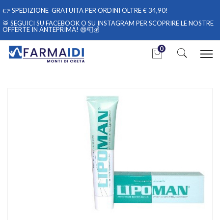
👉
SPEDIZIONE GRATUITA PER ORDINI OLTRE € 34,90!
🥁 SEGUICI
SU FACEBOOK
O
SU INSTAGRAM
PER SCOPRIRE LE NOSTRE
OFFERTE IN ANTEPRIMA! 😄📮💰
0
Home
Catalogo
/
Cosmesi
Gd Lipoman Crema Mani 40ml