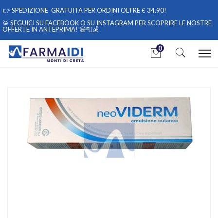
👉
SPEDIZIONE GRATUITA PER ORDINI OLTRE € 34,90!
🥁 SEGUICI
SU FACEBOOK
O
SU INSTAGRAM
PER SCOPRIRE LE NOSTRE
OFFERTE IN ANTEPRIMA! 😄📮💰
0
Home
Catalogo
/
Salute
/
Salute e benessere
Ganassini Linea Dermatologica NeoViderm Emulsione Cutanea
Lenitiva 100 ml