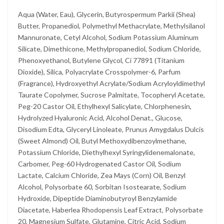
Aqua (Water, Eau), Glycerin, Butyrospermum Parkii (Shea)
Butter, Propanediol, Polymethyl Methacrylate, Methylsilanol
Mannuronate, Cetyl Alcohol, Sodium Potassium Aluminum
Silicate, Dimethicone, Methylpropanediol, Sodium Chloride,
Phenoxyethanol, Butylene Glycol, Ci 77891 (Titanium
Dioxide), Silica, Polyacrylate Crosspolymer-6, Parfum
(Fragrance), Hydroxyethyl Acrylate/Sodium Acryloyldimethyl
Taurate Copolymer, Sucrose Palmitate, Tocopheryl Acetate,
Peg-20 Castor Oil, Ethylhexyl Salicylate, Chlorphenesin,
Hydrolyzed Hyaluronic Acid, Alcohol Denat., Glucose,
Disodium Edta, Glyceryl Linoleate, Prunus Amygdalus Dulcis
(Sweet Almond) Oil, Butyl Methoxydibenzoylmethane,
Potassium Chloride, Diethylhexyl Syringylidenemalonate,
Carbomer, Peg-60 Hydrogenated Castor Oil, Sodium
Lactate, Calcium Chloride, Zea Mays (Corn) Oil, Benzyl
Alcohol, Polysorbate 60, Sorbitan Isostearate, Sodium
Hydroxide, Dipeptide Diaminobutyroyl Benzylamide
Diacetate, Haberlea Rhodopensis Leaf Extract, Polysorbate
20, Magnesium Sulfate, Glutamine, Citric Acid, Sodium