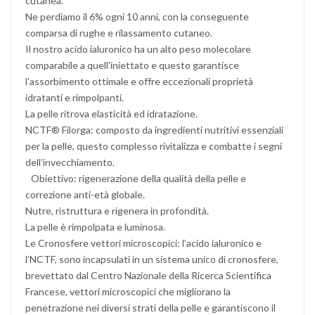
cutanea.
Ne perdiamo il 6% ogni 10 anni, con la conseguente
comparsa di rughe e rilassamento cutaneo.
Il nostro acido ialuronico ha un alto peso molecolare
comparabile a quell'iniettato e questo garantisce
l’assorbimento ottimale e offre eccezionali proprietà
idratanti e rimpolpanti.
La pelle ritrova elasticità ed idratazione.
NCTF® Filorga: composto da ingredienti nutritivi essenziali
per la pelle, questo complesso rivitalizza e combatte i segni
dell’invecchiamento.
Obiettivo: rigenerazione della qualità della pelle e
correzione anti-età globale.
Nutre, ristruttura e rigenera in profondità.
La pelle è rimpolpata e luminosa.
Le Cronosfere vettori microscopici: l’acido ialuronico e
l’NCTF, sono incapsulati in un sistema unico di cronosfere,
brevettato dal Centro Nazionale della Ricerca Scientifica
Francese, vettori microscopici che migliorano la
penetrazione nei diversi strati della pelle e garantiscono il