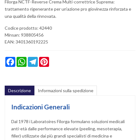
Filorga NCTF-Reverse Crema Multi-correttrice Suprema:
trattamento rigenerante per un'azione pro giovinezza rinforzata e
una qualità della rinnovata.
Codice prodotto: 42440
Minsan:
938805456
EAN: 3401360192225
Facebook
WhatsApp
Telegram
Pinterest
Descrizione
Informazioni sulla spedizione
Indicazioni Generali
Dal 1978 i Laboratoires Filorga formulano soluzioni medicali
anti-età dalle performance elevate (peeling, mesoterapia,
filler) utilizzate dai più grandi specialisti di medicina e