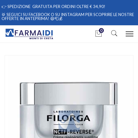
👉
SPEDIZIONE GRATUITA PER ORDINI OLTRE € 34,90!
🥁 SEGUICI
SU FACEBOOK
O
SU INSTAGRAM
PER SCOPRIRE LE NOSTRE
OFFERTE IN ANTEPRIMA! 😄📮💰
0
Home
Catalogo
/
Cosmesi
/
Viso
/
Viso Unisex
Filorga Linea Trattamenti Viso NCTF-Reverse Crema Multi-
Correttrice Suprema 50ml