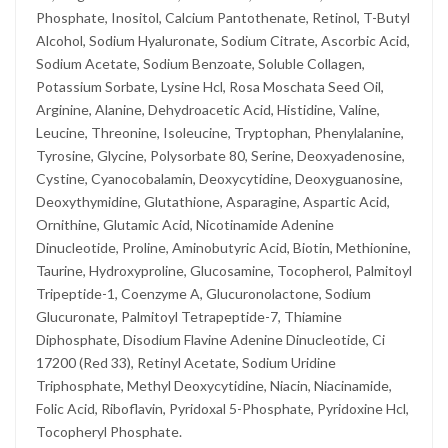
Phosphate, Inositol, Calcium Pantothenate, Retinol, T-Butyl
Alcohol, Sodium Hyaluronate, Sodium Citrate, Ascorbic Acid,
Sodium Acetate, Sodium Benzoate, Soluble Collagen,
Potassium Sorbate, Lysine Hcl, Rosa Moschata Seed Oil,
Arginine, Alanine, Dehydroacetic Acid, Histidine, Valine,
Leucine, Threonine, Isoleucine, Tryptophan, Phenylalanine,
Tyrosine, Glycine, Polysorbate 80, Serine, Deoxyadenosine,
Cystine, Cyanocobalamin, Deoxycytidine, Deoxyguanosine,
Deoxythymidine, Glutathione, Asparagine, Aspartic Acid,
Ornithine, Glutamic Acid, Nicotinamide Adenine
Dinucleotide, Proline, Aminobutyric Acid, Biotin, Methionine,
Taurine, Hydroxyproline, Glucosamine, Tocopherol, Palmitoyl
Tripeptide-1, Coenzyme A, Glucuronolactone, Sodium
Glucuronate, Palmitoyl Tetrapeptide-7, Thiamine
Diphosphate, Disodium Flavine Adenine Dinucleotide, Ci
17200 (Red 33), Retinyl Acetate, Sodium Uridine
Triphosphate, Methyl Deoxycytidine, Niacin, Niacinamide,
Folic Acid, Riboflavin, Pyridoxal 5-Phosphate, Pyridoxine Hcl,
Tocopheryl Phosphate.