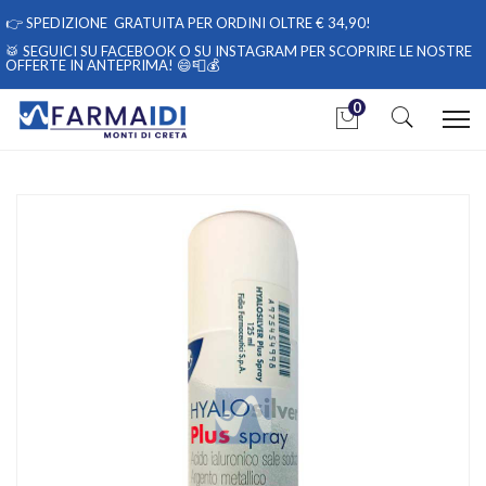
👉
SPEDIZIONE GRATUITA PER ORDINI OLTRE € 34,90!
🥁 SEGUICI
SU FACEBOOK
O
SU INSTAGRAM
PER SCOPRIRE LE NOSTRE
OFFERTE IN ANTEPRIMA! 😄📮💰
0
Home
Catalogo
/
Sanitaria
/
Medicazioni
Fidia Linea Dispositivi Medici Hyalosilver Plus Spray per
Medicazioni 125 ml