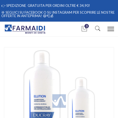
👉
SPEDIZIONE GRATUITA PER ORDINI OLTRE € 34,90!
🥁 SEGUICI
SU FACEBOOK
O
SU INSTAGRAM
PER SCOPRIRE LE NOSTRE
OFFERTE IN ANTEPRIMA! 😄📮💰
0
Home
Catalogo
/
Cosmesi
/
Capelli
/
Capelli Unisex
Ducray Linea Forfora Secca Elution Shampoo Riequilibrante
Normalizzante 600 ml