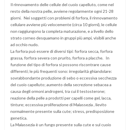
Il rinnovamento delle cellule del cuoio capelluto, come nel
resto della nostra pelle, avviene regolarmente ogni 21-28
giorni. Nei soggetti con problemi di forfora, il rinnovamento
cellulare avviene più velocemente (circa 10 giorni), le cellule
non raggiungono la completa maturazione, e a livello dello
strato corneo desquamano in gruppi più ampi, visibili anche
ad occhio nudo.
La forfora può essere di diversi tipi: forfora secca, forfora
grassa, forfora severa con prurito, forfora a placche. In
funzione del tipo di forfora si possono riscontrare cause
differenti; le più frequenti sono: irregolarità ghiandolare:
sovrabbondante produzione di sebo o eccessiva secchezza
del cuoio capelluto; aumento della secrezione sebacea a
causa degli ormoni androgeni, tra cui il testosterone;
reazione della pelle a prodotti per capelli come gel, lacca,
tinture; eccessiva proliferazione di Malassezia , lievito
normalmente presente sulla cute; stress, predisposizione
genetica.
La Malassezia è un fungo presente sulla cute e sul cuoio