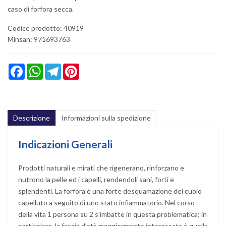
caso di forfora secca.
Codice prodotto: 40919
Minsan:
971693763
Facebook
WhatsApp
Telegram
Pinterest
Descrizione
Informazioni sulla spedizione
Indicazioni Generali
Prodotti naturali e mirati che rigenerano, rinforzano e
nutrono la pelle ed i capelli, rendendoli sani, forti e
splendenti. La forfora è una forte desquamazione del cuoio
capelluto a seguito di uno stato infiammatorio. Nel corso
della vita 1 persona su 2 s’imbatte in questa problematica; in
particolare, la fascia d’età maggiormente interessata è quella