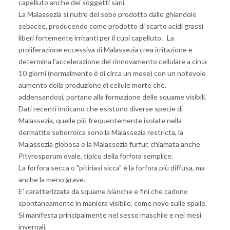
capelluto anche dei soggetti sani.
La Malassezia si nutre del sebo prodotto dalle ghiandole
sebacee, producendo come prodotto di scarto acidi grassi
liberi fortemente irritanti per il cuoi capelluto. La
proliferazione eccessiva di Malassezia crea irritazione e
determina l’accelerazione del rinnovamento cellulare a circa
10 giorni (normalmente è di circa un mese) con un notevole
aumento della produzione di cellule morte che,
addensandosi, portano alla formazione delle squame visibili.
Dati recenti indicano che esistono diverse specie di
Malassezia, quelle più frequentemente isolate nella
dermatite seborroica sono la Malassezia restricta, la
Malassezia globosa e la Malassezia furfur, chiamata anche
Pityrosporum ovale, tipico della forfora semplice.
La forfora secca o "pitiriasi sicca" è la forfora più diffusa, ma
anche la meno grave.
E’ caratterizzata da squame bianche e fini che cadono
spontaneamente in maniera visibile, come neve sulle spalle.
Si manifesta principalmente nel sesso maschile e nei mesi
invernali.