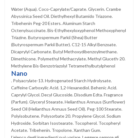
Water (Aqua). Coco-Caprylate/Caprate. Glycerin. Crambe
Abyssinica Seed Oil. Diethylhexyl Butamido Triazone.
Tribehenin Peg-20 Esters. Aluminum Starch
Octenylsuccinate. Bis-Ethylhexyloxyphenol Methoxyphenyl
Triazine. Butyrospermum Parkii (Shea) Butter
(Butyrospermum Parkii Butter). C12-15 Alkyl Benzoate.
Dicaprylyl Carbonate. Butyl Methoxydibenzoylmethane.
Dimethicone. Polymethyl Methacrylate. Methyl Gluceth-20.
Methylene Bis-Benzotriazolyl Tetramethylbutylphenol
Nano
. Polyacrylate-13. Hydrogenated Starch Hydrolysate.
Caffeine Carboxylic Acid. 1,2-Hexanediol. Behenic Acid.
Caprylyl Glycol. Decyl Glucoside. Disodium Edta. Fragrance
(Parfum). Glyceryl Stearate. Helianthus Annuus (Sunflower)
Seed Oil (Helianthus Annuus Seed Oil). Peg-100 Stearate.
Polyisobutene. Polysorbate 20. Propylene Glycol. Sodium
Hydroxide. Sorbitan Isostearate. Tocopherol. Tocopheryl
Acetate. Tribehenin. Tropolone. Xanthan Gum.
L’elenco degli ingredienti può variare. Leggere sempre gli