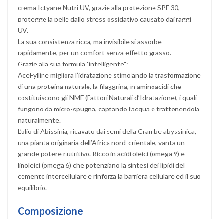
crema Ictyane Nutri UV, grazie alla protezione SPF 30,
protegge la pelle dallo stress ossidativo causato dai raggi
UV.
La sua consistenza ricca, ma invisibile si assorbe
rapidamente, per un comfort senza effetto grasso.
Grazie alla sua formula "intelligente":
AceFylline migliora l’idratazione stimolando la trasformazione
di una proteina naturale, la filaggrina, in aminoacidi che
costituiscono gli NMF (Fattori Naturali d’Idratazione), i quali
fungono da micro-spugna, captando l’acqua e trattenendola
naturalmente.
L’olio di Abissinia, ricavato dai semi della Crambe abyssinica,
una pianta originaria dell’Africa nord-orientale, vanta un
grande potere nutritivo. Ricco in acidi oleici (omega 9) e
linoleici (omega 6) che potenziano la sintesi dei lipidi del
cemento intercellulare e rinforza la barriera cellulare ed il suo
equilibrio.
Composizione