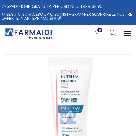
👉
SPEDIZIONE GRATUITA PER ORDINI OLTRE € 34,90!
🥁 SEGUICI
SU FACEBOOK
O
SU INSTAGRAM
PER SCOPRIRE LE NOSTRE
OFFERTE IN ANTEPRIMA! 😄📮💰
0
Home
Catalogo
/
Cosmesi
/
Viso
/
Viso Unisex
Ducray Linea Disidratazione Ictyane Nutri UV Crema Viso Pelli
Molto Secche 40 ml