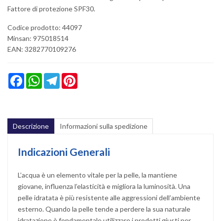
Fattore di protezione SPF30.
Codice prodotto: 44097
Minsan:
975018514
EAN: 3282770109276
Facebook
WhatsApp
Telegram
Pinterest
Descrizione
Informazioni sulla spedizione
Indicazioni Generali
L’acqua è un elemento vitale per la pelle, la mantiene
giovane, influenza l’elasticità e migliora la luminosità. Una
pelle idratata è più resistente alle aggressioni dell’ambiente
esterno. Quando la pelle tende a perdere la sua naturale
idratazione è fondamentale utilizzare i prodotti giusti per