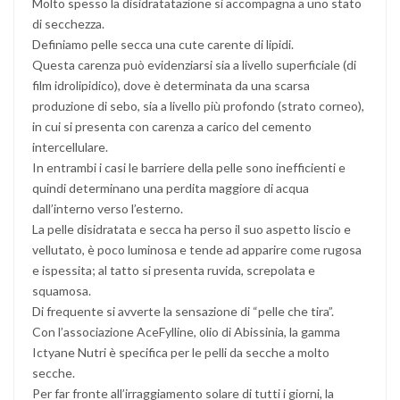
Molto spesso la disidratatazione si accompagna a uno stato
di secchezza.
Definiamo pelle secca una cute carente di lipidi.
Questa carenza può evidenziarsi sia a livello superficiale (di
film idrolipidico), dove è determinata da una scarsa
produzione di sebo, sia a livello più profondo (strato corneo),
in cui si presenta con carenza a carico del cemento
intercellulare.
In entrambi i casi le barriere della pelle sono inefficienti e
quindi determinano una perdita maggiore di acqua
dall’interno verso l’esterno.
La pelle disidratata e secca ha perso il suo aspetto liscio e
vellutato, è poco luminosa e tende ad apparire come rugosa
e ispessita; al tatto si presenta ruvida, screpolata e
squamosa.
Di frequente si avverte la sensazione di “pelle che tira”.
Con l’associazione AceFylline, olio di Abissinia, la gamma
Ictyane Nutri è specifica per le pelli da secche a molto
secche.
Per far fronte all’irraggiamento solare di tutti i giorni, la