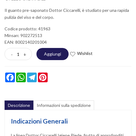
Il guanto pre-saponato Dottor Ciccarelli, è studiato per una rapida
pulizia del viso e del corpo.
Codice prodotto: 41963
Minsan:
902272513
EAN: 8002140201004
Wishlist
-
+
Aggiungi
Facebook
WhatsApp
Telegram
Pinterest
Descrizione
Informazioni sulla spedizione
Indicazioni Generali
La linea Dottor Ciccarelli Igiene Piede, frutto di approfonditi