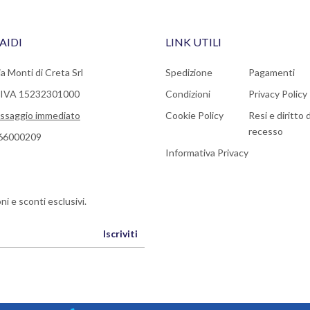
AIDI
LINK UTILI
a Monti di Creta Srl
Spedizione
Pagamenti
a IVA 15232301000
Condizioni
Privacy Policy
ssaggio immediato
Cookie Policy
Resi e diritto d
recesso
66000209
Informativa Privacy
ni e sconti esclusivi.
Iscriviti