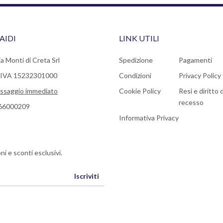
AIDI
LINK UTILI
a Monti di Creta Srl
Spedizione
Pagamenti
a IVA 15232301000
Condizioni
Privacy Policy
ssaggio immediato
Cookie Policy
Resi e diritto d
recesso
66000209
Informativa Privacy
ni e sconti esclusivi.
Iscriviti