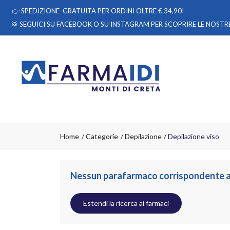
👉
SPEDIZIONE GRATUITA PER ORDINI OLTRE € 34,90!
🥁 SEGUICI
SU FACEBOOK
O
SU INSTAGRAM
PER SCOPRIRE LE NOSTRE
Home
Categorie
Depilazione
Depilazione viso
Nessun parafarmaco corrispondente all
Estendi la ricerca ai farmaci