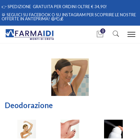
👉
SPEDIZIONE GRATUITA PER ORDINI OLTRE € 34,90!
🥁 SEGUICI
SU FACEBOOK
O
SU INSTAGRAM
PER SCOPRIRE LE NOSTRE
OFFERTE IN ANTEPRIMA! 😄📮💰
0
Home
Categorie
Igiene
/ Deodorazione
Deodorazione