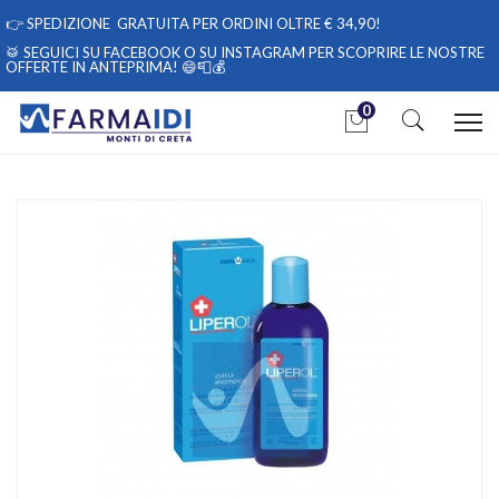
👉
SPEDIZIONE GRATUITA PER ORDINI OLTRE € 34,90!
🥁 SEGUICI
SU FACEBOOK
O
SU INSTAGRAM
PER SCOPRIRE LE NOSTRE
OFFERTE IN ANTEPRIMA! 😄📮💰
0
Home
Catalogo
/
Igiene
Con.farm Bioprot Shampoo Dolce Cap Sec
Home
Catalogo
/
Cosmesi
/
Capelli
Con.farm Bioprot Shampoo Dolce Cap Sec