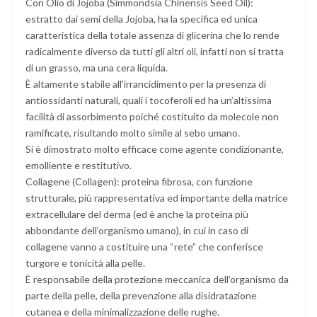
Con Olio di Jojoba (Simmondsia Chinensis Seed Oil):
estratto dai semi della Jojoba, ha la specifica ed unica
caratteristica della totale assenza di glicerina che lo rende
radicalmente diverso da tutti gli altri oli, infatti non si tratta
di un grasso, ma una cera liquida.
È altamente stabile all’irrancidimento per la presenza di
antiossidanti naturali, quali i tocoferoli ed ha un’altissima
facilità di assorbimento poiché costituito da molecole non
ramificate, risultando molto simile al sebo umano.
Si è dimostrato molto efficace come agente condizionante,
emolliente e restitutivo.
Collagene (Collagen): proteina fibrosa, con funzione
strutturale, più rappresentativa ed importante della matrice
extracellulare del derma (ed è anche la proteina più
abbondante dell’organismo umano), in cui in caso di
collagene vanno a costituire una “rete” che conferisce
turgore e tonicità alla pelle.
È responsabile della protezione meccanica dell’organismo da
parte della pelle, della prevenzione alla disidratazione
cutanea e della minimalizzazione delle rughe.