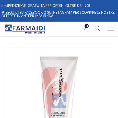
👉
SPEDIZIONE GRATUITA PER ORDINI OLTRE € 34,90!
🥁 SEGUICI
SU FACEBOOK
O
SU INSTAGRAM
PER SCOPRIRE LE NOSTRE
OFFERTE IN ANTEPRIMA! 😄📮💰
0
Home
Catalogo
/
Cosmesi
/
Viso
/
Viso Unisex
Collagenil Linea Cosmetica Detersione Detergente Restitutivo
Delicato 50 ml