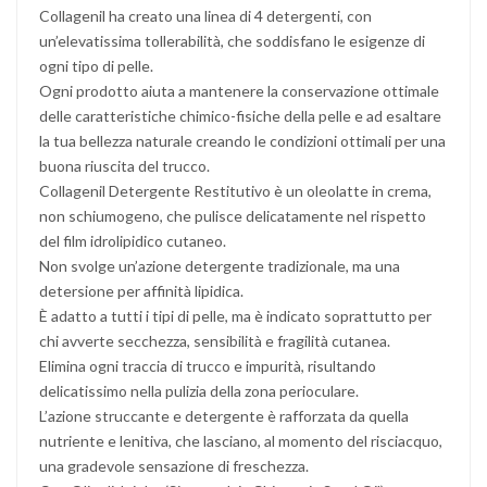
Collagenil ha creato una linea di 4 detergenti, con
un’elevatissima tollerabilità, che soddisfano le esigenze di
ogni tipo di pelle.
Ogni prodotto aiuta a mantenere la conservazione ottimale
delle caratteristiche chimico-fisiche della pelle e ad esaltare
la tua bellezza naturale creando le condizioni ottimali per una
buona riuscita del trucco.
Collagenil Detergente Restitutivo è un oleolatte in crema,
non schiumogeno, che pulisce delicatamente nel rispetto
del film idrolipidico cutaneo.
Non svolge un’azione detergente tradizionale, ma una
detersione per affinità lipidica.
È adatto a tutti i tipi di pelle, ma è indicato soprattutto per
chi avverte secchezza, sensibilità e fragilità cutanea.
Elimina ogni traccia di trucco e impurità, risultando
delicatissimo nella pulizia della zona perioculare.
L’azione struccante e detergente è rafforzata da quella
nutriente e lenitiva, che lasciano, al momento del risciacquo,
una gradevole sensazione di freschezza.